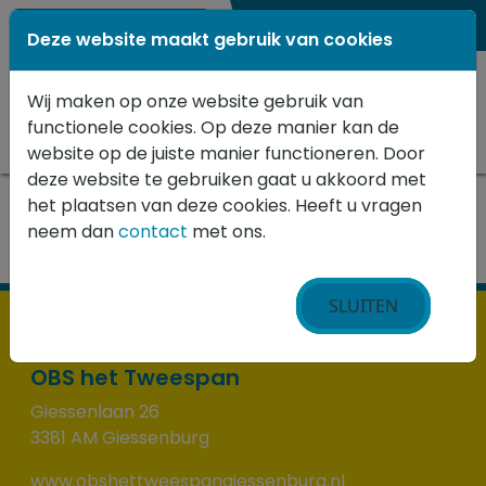
0184 - 652515
Deze website maakt gebruik van cookies
Wij maken op onze website gebruik van
functionele cookies. Op deze manier kan de
website op de juiste manier functioneren. Door
deze website te gebruiken gaat u akkoord met
het plaatsen van deze cookies. Heeft u vragen
Home
»
Voor ouders
neem dan
contact
met ons.
SLUITEN
OBS het Tweespan
Giessenlaan 26
3381 AM Giessenburg
www.obshettweespangiessenburg.nl