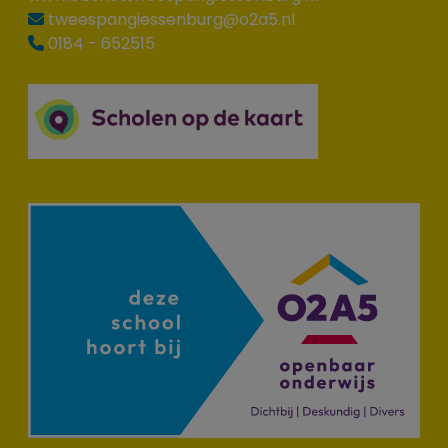
tweespangiessenburg@o2a5.nl
0184 - 652515