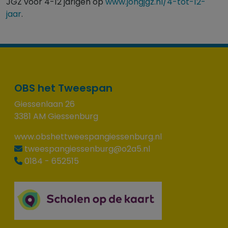
JGZ voor 4-12 jarigen op
www.jongjgz.nl/4-tot-12-
jaar
.
OBS het Tweespan
Giessenlaan 26
3381 AM Giessenburg
www.obshettweespangiessenburg.nl
tweespangiessenburg@o2a5.nl
0184 - 652515