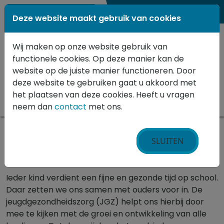
0184 - 652515
Deze website maakt gebruik van cookies
Wij maken op onze website gebruik van
functionele cookies. Op deze manier kan de
website op de juiste manier functioneren. Door
deze website te gebruiken gaat u akkoord met
het plaatsen van deze cookies. Heeft u vragen
neem dan
contact
met ons.
Home
»
Jong JGZ
SLUITEN
Jeugdgezondheidszorg op school
Ieder kind verdient een fijne en gezonde tijd op school.
Daar zetten we ons samen met ouders voor in. De
jeugdgezondheidszorg (JGZ) helpt ons hierbij door
mee te kijken met de groei en ontwikkeling van alle