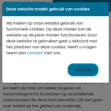
0184 - 652515
Deze website maakt gebruik van cookies
Wij maken op onze website gebruik van
functionele cookies. Op deze manier kan de
website op de juiste manier functioneren. Door
deze website te gebruiken gaat u akkoord met
het plaatsen van deze cookies. Heeft u vragen
neem dan
contact
met ons.
Home
»
Medezeggenschapsraad
Een Medezeggenschapsraad (MR) in het primair
SLUITEN
onderwijs speelt een belangrijke rol in de
besluitvorming binnen de school. De MR bestaat uit
vertegenwoordigers van zowel ouders als personeel
en heeft als taak om advies te geven en
instemmingsrecht te hebben op verschillende
onderwerpen die de school betreffen. Dit kan gaan
over beleid op het gebied van onderwijs,