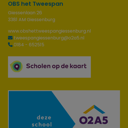
OBS het Tweespan
Giessenlaan 26
3381 AM Giessenburg
www.obshettweespangiessenburg.nl
tweespangiessenburg@o2a5.nl
0184 - 652515