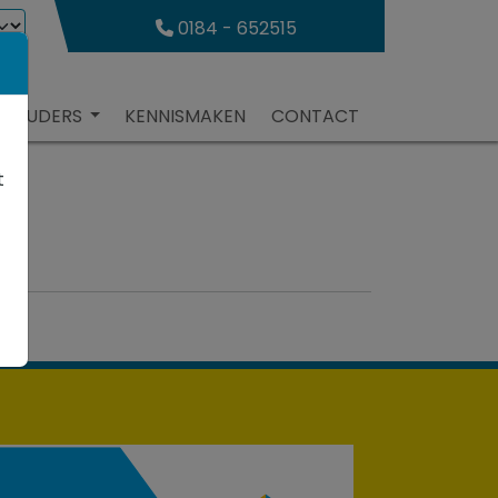
0184 - 652515
R OUDERS
KENNISMAKEN
CONTACT
t