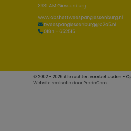
3381 AM Giessenburg
www.obshettweespangiessenburg.nl
tweespangiessenburg@o2a5.nl
0184 - 652515
© 2002 - 2026 Alle rechten voorbehouden - 
Website realisatie door
ProdaCom