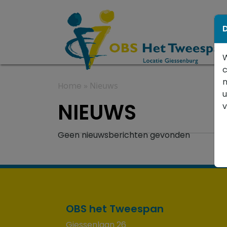
D
W
c
m
Home
»
Nieuws
u
NIEUWS
Geen nieuwsberichten gevonden
OBS het Tweespan
Giessenlaan 26